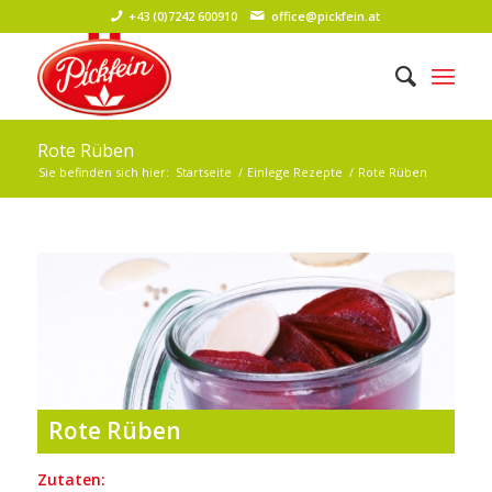
+43 (0)7242 600910
office@pickfein.at
Rote Rüben
Sie befinden sich hier:
Startseite
/
Einlege Rezepte
/
Rote Rüben
Rote Rüben
Zutaten: