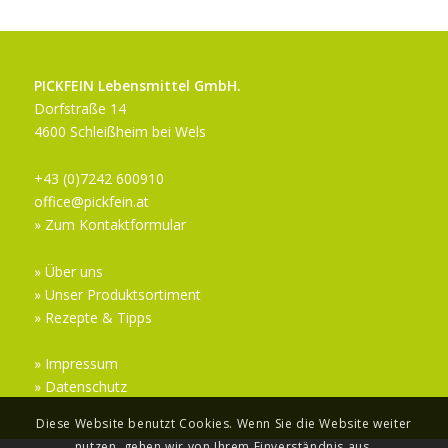
PICKFEIN Lebensmittel GmbH.
Dorfstraße 14
4600 Schleißheim bei Wels
+43 (0)7242 600910
office@pickfein.at
» Zum Kontaktformular
» Über uns
» Unser Produktsortiment
» Rezepte & Tipps
» Impressum
» Datenschutz
Diese Website benutzt Cookies. Wenn Sie die Website weiter
nutzen, gehen wir von Ihrem Einverständnis aus.