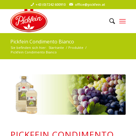
+43 (0)7242 600910
office@pickfein.at
Pickfein Condimento Bianco
Sie befinden sich hier:
Startseite
/
Produkte
/
Pickfein Condimento Bianco
PICKFEIN CONDIMENTO