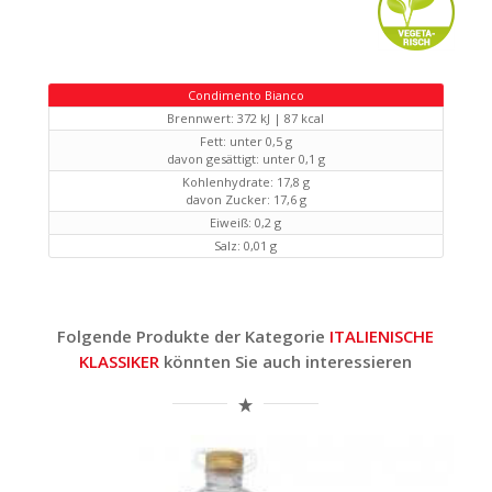
Condimento Bianco
Brennwert:
372 kJ | 87 kcal
Fett:
unter 0,5 g
davon gesättigt:
unter 0,1 g
Kohlenhydrate:
17,8 g
davon Zucker:
17,6 g
Eiweiß:
0,2 g
Salz:
0,01 g
Folgende Produkte der Kategorie
ITALIENISCHE
KLASSIKER
könnten Sie auch interessieren