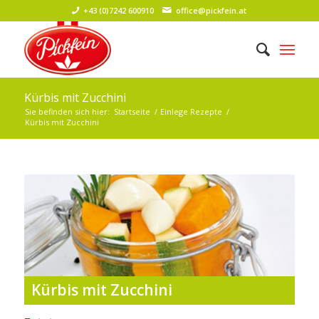
+43 (0)7242 600910
office@pickfein.at
Kürbis mit Zucchini
Sie befinden sich hier:
Startseite
/
Einlege Rezepte
/
Kürbis mit Zucchini
Kürbis mit Zucchini