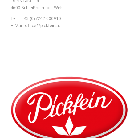
Dorfstraße 14
4600 Schleißheim bei Wels
Tel.:
+43 (0)7242 600910
E-Mail:
office@pickfein.at