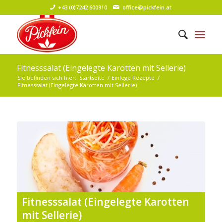
+43 (0)7242 600910
office@pickfein.at
Fitnesssalat (Eingelegte Karotten mit Sellerie)
Sie befinden sich hier:
Startseite
/
Einlege Rezepte
/
Fitnesssalat (Eingelegte Karotten mit Sellerie)
Fitnesssalat (Eingelegte Karotten
mit Sellerie)